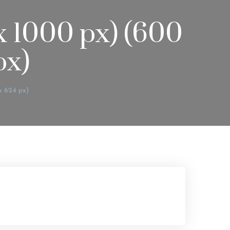
 x 1000 px) (600
px)
x 624 px)