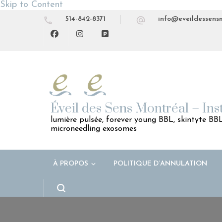
Skip to Content
514-842-8371
info@eveildessens
Éveil des Sens Montréal – Ins
lumière pulsée, forever young BBL, skintyte BBL,
microneedling exosomes
À PROPOS
POLITIQUE D’ANNULATION