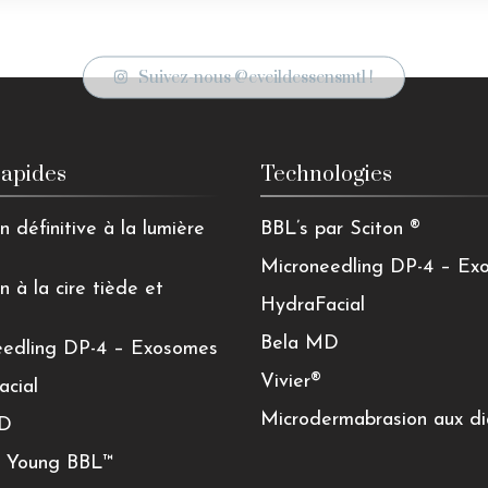
Suivez-nous @eveildessensmtl !
rapides
Technologies
n définitive à la lumière
BBL’s par Sciton ®
Microneedling DP-4 – Ex
n à la cire tiède et
HydraFacial
Bela MD
eedling DP-4 – Exosomes
Vivier®
acial
Microdermabrasion aux d
MD
r Young BBL™