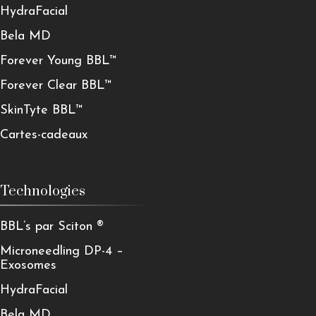
HydraFacial
Bela MD
Forever Young BBL™
Forever Clear BBL™
SkinTyte BBL™
Cartes-cadeaux
Technologies
BBL’s par Sciton ®
Microneedling DP-4 –
Exosomes
HydraFacial
Bela MD