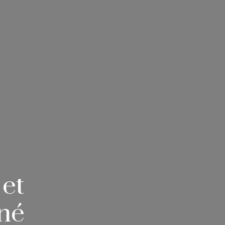
et
né