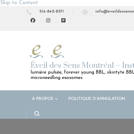
Skip to Content
514-842-8371
info@eveildessens
Éveil des Sens Montréal – Ins
lumière pulsée, forever young BBL, skintyte BBL,
microneedling exosomes
À PROPOS
POLITIQUE D’ANNULATION