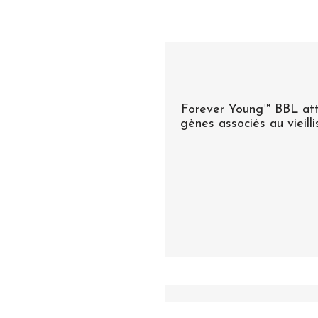
Forever Young™ BBL attei
gènes associés au vieill