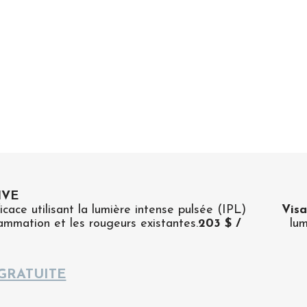
IVE
cace utilisant la lumière intense pulsée (IPL)
Visa
lammation et les rougeurs existantes.
203 $ /
lum
GRATUITE