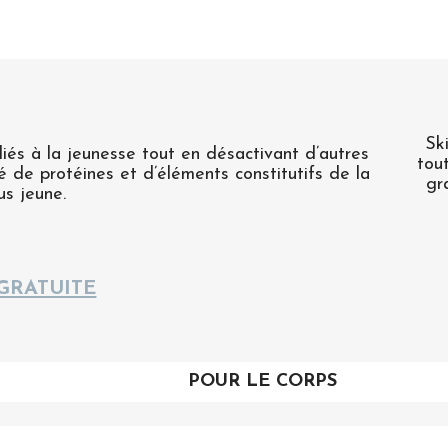
Sk
liés à la jeunesse tout en désactivant d’autres
tou
é de protéines et d’éléments constitutifs de la
gr
us jeune.
GRATUITE
POUR LE CORPS