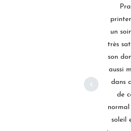
uis 7-8 ans, au
Bel
Éveil des sens pour
. J'ai toujours été
Le 
lle, c'est une pro de
h
 l'endroit. Je dois
déro
des soins similaires
résulta
ts étaient bien loin
prev
 En passant, c'est
sensation de coup de
ombrissent quelques