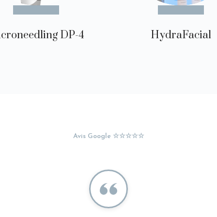
Learn More
Learn More
croneedling DP-4
HydraFacial
Avis Google ☆☆☆☆☆