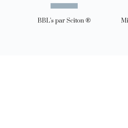
Learn More
BBL’s par Sciton ®
Mi