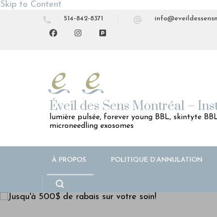
Skip to Content
514-842-8371
info@eveildessens
Éveil des Sens Montréal – Ins
lumière pulsée, forever young BBL, skintyte BBL,
microneedling exosomes
À PROPOS
POLITIQUE D’ANNULATION