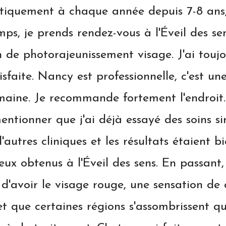
le ambiance dans ce centre et une équipe 
souriante et dynamique!
travail est fait à la précision, avec une g
ygiène et l'esthéticienne m'a bien expliqué
ulement. J'ai vraiment été ravie et satisfa
t! J'y retournerai à coup sûr lors de ma p
visite à Montréal :)
Un grand merci!
Laura B.