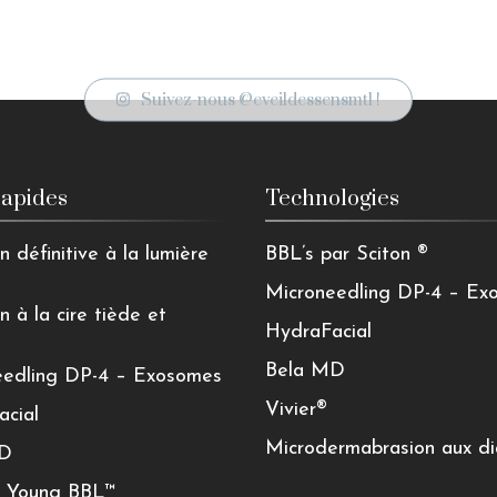
Suivez-nous @eveildessensmtl !
rapides
Technologies
n définitive à la lumière
BBL’s par Sciton ®
Microneedling DP-4 – Ex
n à la cire tiède et
HydraFacial
Bela MD
eedling DP-4 – Exosomes
Vivier®
acial
Microdermabrasion aux d
MD
r Young BBL™