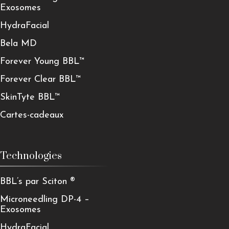
Exosomes
HydraFacial
Bela MD
Forever Young BBL™
Forever Clear BBL™
SkinTyte BBL™
Cartes-cadeaux
Technologies
BBL’s par Sciton ®
Microneedling DP-4 –
Exosomes
HydraFacial