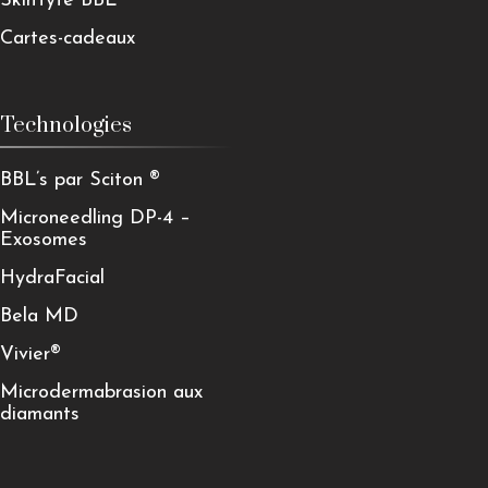
SkinTyte BBL™
Cartes-cadeaux
Technologies
BBL’s par Sciton ®
Microneedling DP-4 –
Exosomes
HydraFacial
Bela MD
Vivier®
Microdermabrasion aux
diamants