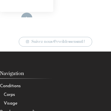
'offre
Suivez-nous @eveildessensmtl !
Navigation
Conditions
Corps
Visage