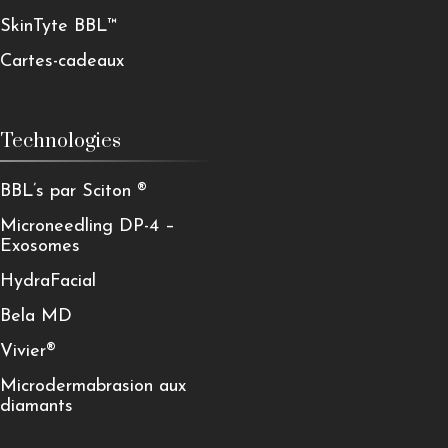
SkinTyte BBL™
Cartes-cadeaux
Technologies
BBL’s par Sciton ®
Microneedling DP-4 –
Exosomes
HydraFacial
Bela MD
Vivier®
Microdermabrasion aux
diamants