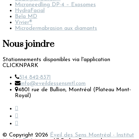
Microneedling DP-4 – Exosomes
HydraFacial
Bela MD
Vivier®
Microdermabrasion aux diamants
Nous joindre
Stationnements disponibles via l'application
CLICKNPARK
514 842-8371
info@eveildessensmtl.com
4801 rue de Bullion, Montréal (Plateau Mont-
Royal)
© Copyright 2026
Éveil des Sens Montréal - Institut