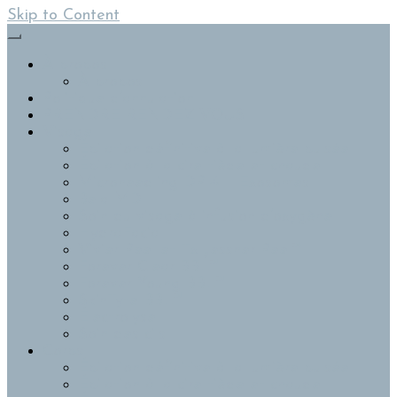
Skip to Content
À propos
À propos
Politique d’annulation
PRENDRE RENDEZ-VOUS
Visage
Épilation définitive à la lumière pulsée
Épilation à la cire tiède et chaude
Microneedling DP-4 – Exosomes
Bela MD
Soin du visage à infusion d’oxygène
HydraFacial
Vivier Peel et Tx Jessner Peel™
Forever Clear BBL™
Forever Young BBL™
SkinTyte BBL™
Électrolyse
Soin des cils
Corps
Épilation définitive à la lumière pulsée
Épilation à la cire tiède et chaude