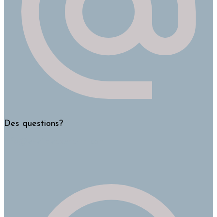
Des questions?
info@eveildessensmtl.com