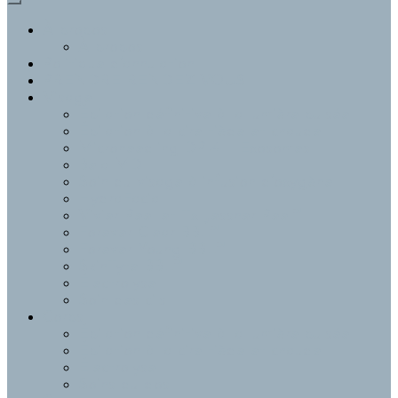
À propos
À propos
Politique d’annulation
PRENDRE RENDEZ-VOUS
Visage
Épilation définitive à la lumière pulsée
Épilation à la cire tiède et chaude
Microneedling DP-4 – Exosomes
Bela MD
Soin du visage à infusion d’oxygène
HydraFacial
Vivier Peel et Tx Jessner Peel™
Forever Clear BBL™
Forever Young BBL™
SkinTyte BBL™
Électrolyse
Soin des cils
Corps
Épilation définitive à la lumière pulsée
Épilation à la cire tiède et chaude
Électrolyse
Soins du dos