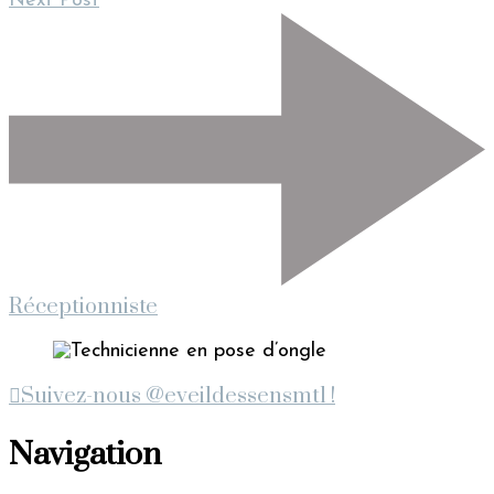
Next Post
Réceptionniste
Suivez-nous @eveildessensmtl !
Navigation