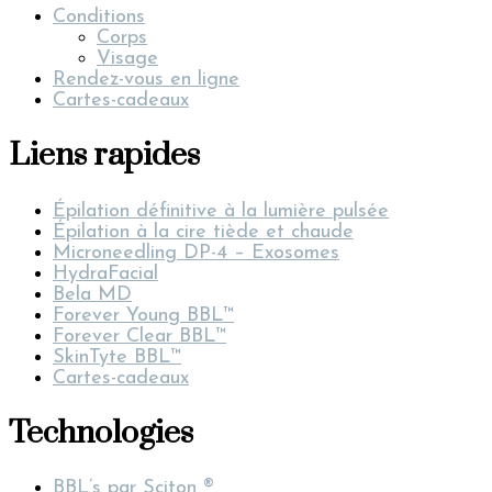
Conditions
Corps
Visage
Rendez-vous en ligne
Cartes-cadeaux
Liens rapides
Épilation définitive à la lumière pulsée
Épilation à la cire tiède et chaude
Microneedling DP-4 – Exosomes
HydraFacial
Bela MD
Forever Young BBL™
Forever Clear BBL™
SkinTyte BBL™
Cartes-cadeaux
Technologies
BBL’s par Sciton ®