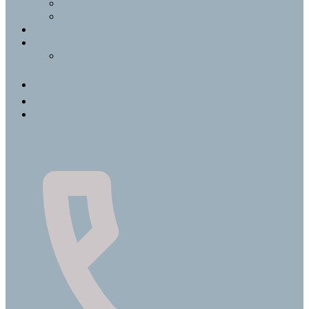
Électrolyse
Soins du dos
Cartes-cadeaux
Magasiner en ligne !
ESTHEDERM