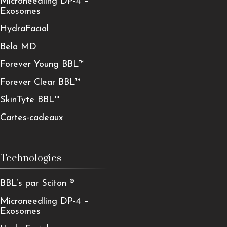
Microneedling DP-4 –
Exosomes
HydraFacial
Bela MD
Forever Young BBL™
Forever Clear BBL™
SkinTyte BBL™
Cartes-cadeaux
Technologies
BBL’s par Sciton ®
Microneedling DP-4 –
Exosomes