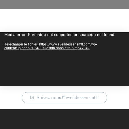
Lecteur
Media error: Format(s) not supported or source(s) not found
vidéo
Télécharger le fichier: https://www.eveildessensmtl.com/wp-
content/uploads/2024/11/Design-sans-titre-6.mp4?_=2
Suivez-nous @eveildessensmtl !