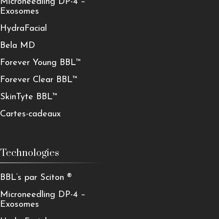
Microneedling DP-4 –
Exosomes
HydraFacial
Bela MD
Forever Young BBL™
Forever Clear BBL™
SkinTyte BBL™
Cartes-cadeaux
Technologies
BBL’s par Sciton ®
Microneedling DP-4 –
Exosomes