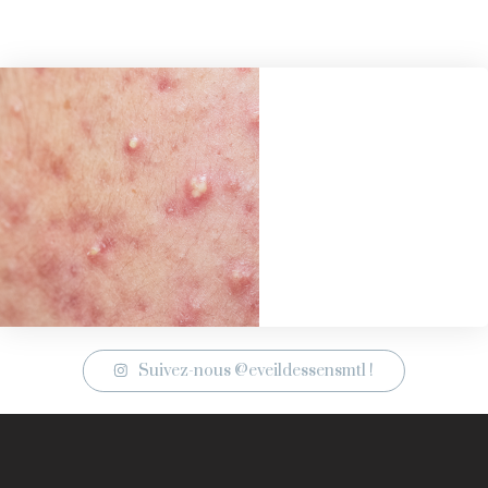
Suivez-nous @eveildessensmtl !