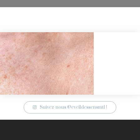
Suivez-nous @eveildessensmtl !