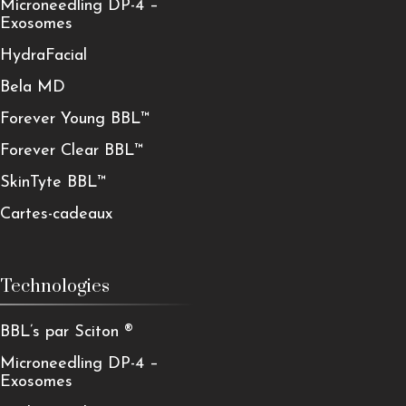
Microneedling DP-4 –
Exosomes
HydraFacial
Bela MD
Forever Young BBL™
Forever Clear BBL™
SkinTyte BBL™
Cartes-cadeaux
Technologies
BBL’s par Sciton ®
Microneedling DP-4 –
Exosomes