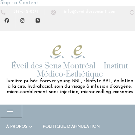
Skip to Content
514-842-8371
info@eveildessensmtl.com
Éveil des Sens Montréal – Institut
Médico-Esthétique
lumière pulsée, forever young BBL, skintyte BBL, épilation
à la cire, hydrafacial, soin du visage à infusion d'oxygène,
micro-comblement sans injection, microneedling exosomes
À PROPOS
POLITIQUE D’ANNULATION