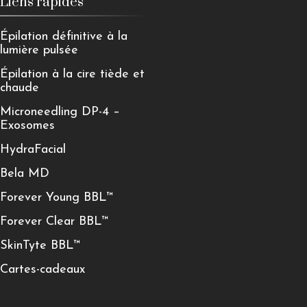
Liens rapides
Épilation définitive à la
lumière pulsée
Épilation à la cire tiède et
chaude
Microneedling DP-4 –
Exosomes
HydraFacial
Bela MD
Forever Young BBL™
Forever Clear BBL™
SkinTyte BBL™
Cartes-cadeaux