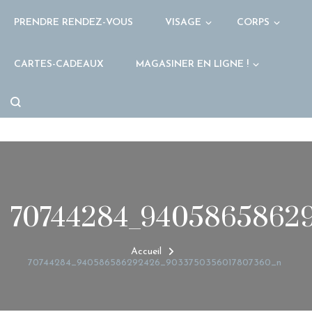
PRENDRE RENDEZ-VOUS
VISAGE
CORPS
CARTES-CADEAUX
MAGASINER EN LIGNE !
70744284_9405865862
Accueil
70744284_940586586292426_9033750356017807360_n