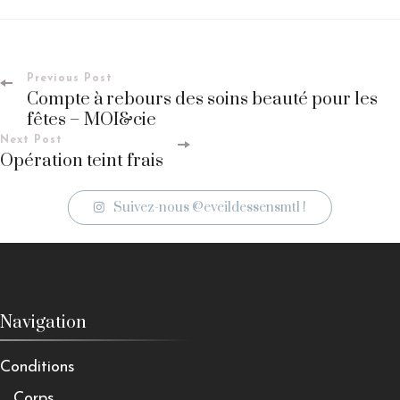
Previous Post
Post
Compte à rebours des soins beauté pour les
fêtes – MOI&cie
Navigation
Next Post
Opération teint frais
Suivez-nous @eveildessensmtl !
Navigation
Conditions
Corps