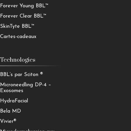
Forever Young BBL™
Forever Clear BBL™
SkinTyte BBL™
Cartes-cadeaux
Technologies
BBL’s par Sciton ®
Microneedling DP-4 –
Exosomes
HydraFacial
Bela MD
Vivier®